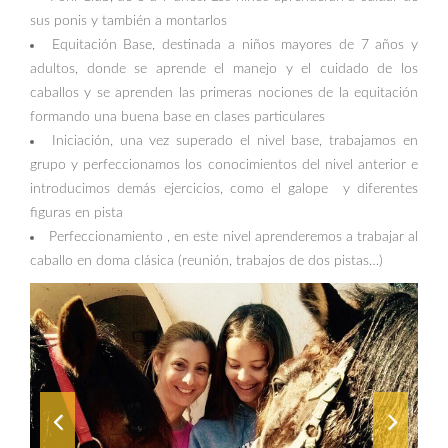
sus ponis y también a montarlos
Equitación Base, destinada a niños mayores de 7 años y
adultos, donde se aprende el manejo y el cuidado de los
caballos y se aprenden las primeras nociones de la equitación
formando una buena base en clases particulares
Iniciación, una vez superado el nivel base, trabajamos en
grupo y perfeccionamos los conocimientos del nivel anterior e
introducimos demás ejercicios, como el galope y diferentes
figuras en pista
Perfeccionamiento , en este nivel aprenderemos a trabajar al
caballo en doma clásica (reunión, trabajos de dos pistas…)